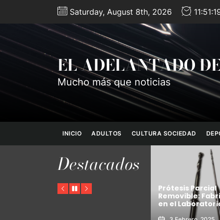
Skip
Saturday, August 8th, 2026
11:51:
to
the
content
EL ADELANTADO DE
Mucho más que noticias
INICIO
ADULTOS
CULTURA SOCIEDAD
DEP
Destacados
l iniciar
Prótesis Parcial
Beneficios de la
Previous
Pause
Next
ría al
Removible: Fabricación
de Emisiones en
en el Laboratorio Dental
Renovables
3 Febrero, 2025
16 Junio, 2024