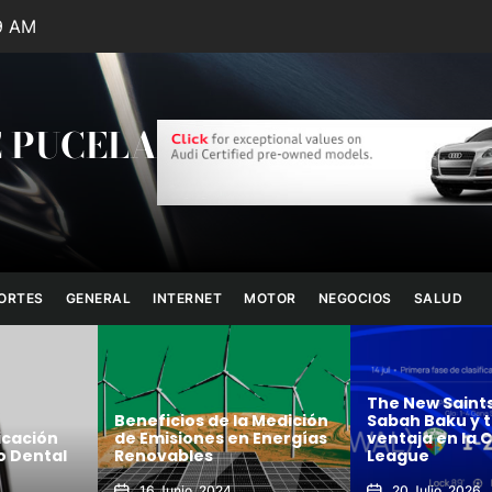
21 AM
 PUCELA
ORTES
GENERAL
INTERNET
MOTOR
NEGOCIOS
SALUD
The New Saints vence a
Palmeiras venc
 Medición
Sabah Baku y toma
River Plate | V
 Energías
ventaja en la Champions
crucial para la
League
cuartos de Lib
20 Julio, 2026
21 Septiembre,