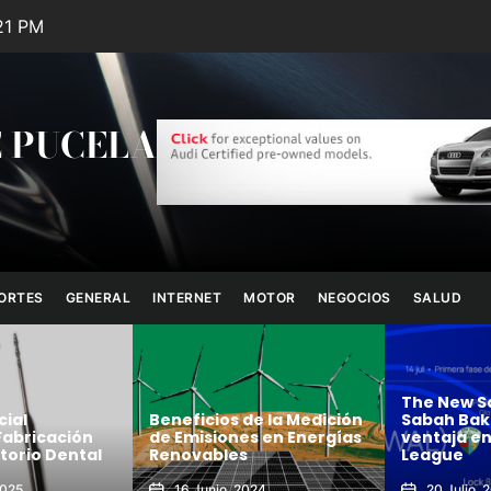
21 PM
 PUCELA
ORTES
GENERAL
INTERNET
MOTOR
NEGOCIOS
SALUD
The New Saint
Beneficios de la Medición
Sabah Baku y 
icación
de Emisiones en Energías
ventaja en la
o Dental
Renovables
League
16 Junio, 2024
20 Julio, 2026