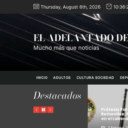
Skip
Thursday, August 6th, 2026
10:36:
to
the
content
EL ADELANTADO DE
Mucho más que noticias
INICIO
ADULTOS
CULTURA SOCIEDAD
DEP
Destacados
-1 a
aja
Errores comunes al iniciar
Prótesis Parcial
Previous
Pause
Next
a de
un negocio de joyería al
Removible: Fabr
tadores
por mayor
en el Laboratori
5
9 Mayo, 2025
3 Febrero, 2025